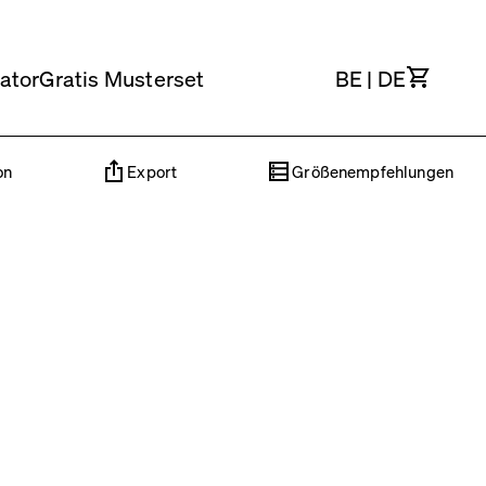
Waren
ator
Gratis Musterset
BE
|
DE
on
Export
Größenempfehlungen