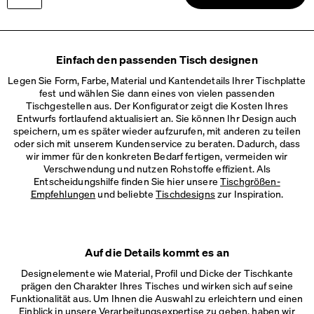
ROUND Kabeldurchlassdeckel
Info
Gepolsterter Kabeldurchlass
Bitte wählen
Holz, Eiche, matt geölt
LINO Kabelwanne
Einfach den passenden Tisch designen
Info
Kabelablage aus Linoleum und Bonded Leather
An Tischplatte anpassen
Legen Sie Form, Farbe, Material und Kantendetails Ihrer Tischplatte
Tischbeinprofil:
fest und wählen Sie dann eines von vielen passenden
ROD Kabelwanne
Rechteckig
Rund
Tischgestellen aus. Der Konfigurator zeigt die Kosten Ihres
Info
Metall-Kabelablage, 2 Größen
Entwurfs fortlaufend aktualisiert an. Sie können Ihr Design auch
speichern, um es später wieder aufzurufen, mit anderen zu teilen
oder sich mit unserem Kundenservice zu beraten. Dadurch, dass
wir immer für den konkreten Bedarf fertigen, vermeiden wir
Verschwendung und nutzen Rohstoffe effizient. Als
Entscheidungshilfe finden Sie hier unsere
Tischgrößen-
Empfehlungen
und beliebte
Tischdesigns
zur Inspiration.
Auf die Details kommt es an
Designelemente wie Material, Profil und Dicke der Tischkante
prägen den Charakter Ihres Tisches und wirken sich auf seine
Funktionalität aus. Um Ihnen die Auswahl zu erleichtern und einen
Einblick in unsere Verarbeitungsexpertise zu geben, haben wir