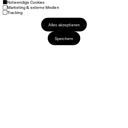
Notwendige Cookies
Marketing & externe Medien
Tracking
Alles akzeptieren
Speichern
Produkte
Über uns
Tische
Faust – unsere Geschichte
Tischplatten
Die Produktion
Tischgestelle
Verpackung & Lieferung
Sitzmöbel
Unsere Materialien
Accessoires
Designer
Pflege & Zubehör