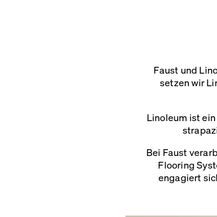
Faust und Lin
setzen wir L
Linoleum ist ei
strapaz
Bei Faust verar
Flooring Sys
engagiert sic