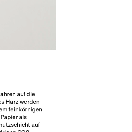
Jahren auf die
hes Harz werden
nem feinkörnigen
 Papier als
hutzschicht auf
edrigen CO2-