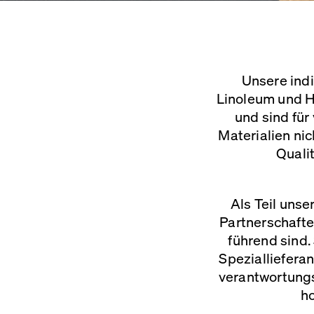
Unsere indi
Linoleum und Ho
und sind für
Materialien nic
Quali
Als Teil unse
Partnerschafte
führend sind.
Speziallieferan
verantwortungs
ho