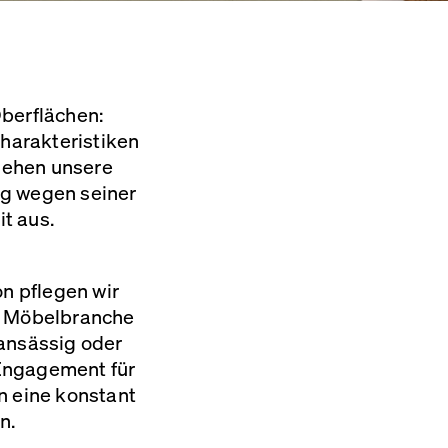
Oberflächen:
Charakteristiken
 sehen unsere
tig wegen seiner
t aus.
on pflegen wir
er Möbelbranche
 ansässig oder
r Engagement für
n eine konstant
en.