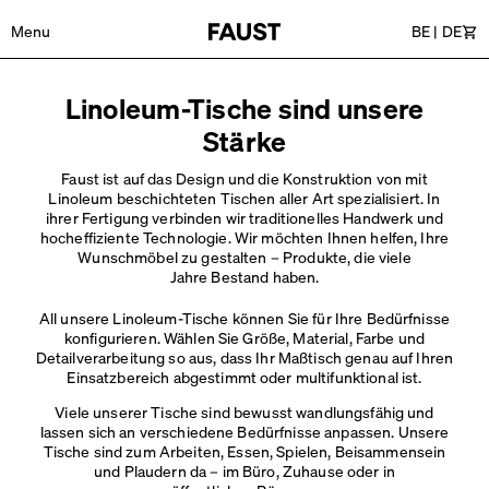
Menu
BE
|
DE
Wa
Linoleum-Tische sind unsere
Stärke
Faust ist auf das Design und die Konstruktion von mit
Linoleum beschichteten Tischen aller Art spezialisiert. In
ihrer Fertigung verbinden wir traditionelles Handwerk und
hocheffiziente Technologie. Wir möchten Ihnen helfen, Ihre
Wunschmöbel zu gestalten – Produkte, die viele
Jahre Bestand haben.
All unsere Linoleum-Tische können Sie für Ihre Bedürfnisse
konfigurieren. Wählen Sie Größe, Material, Farbe und
Detailverarbeitung so aus, dass Ihr Maßtisch genau auf Ihren
Einsatzbereich abgestimmt oder
multifunktional ist.
Viele unserer Tische sind bewusst wandlungsfähig und
lassen sich an verschiedene Bedürfnisse anpassen. Unsere
Tische sind zum Arbeiten, Essen, Spielen, Beisammensein
und Plaudern da – im Büro, Zuhause oder in