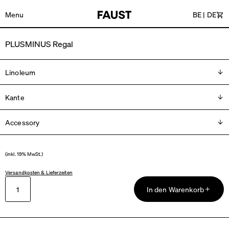
Menu
BE
|
DE
Wa
PLUSMINUS Regal
Linoleum
Kante
Bitte wählen
Accessory
Bitte wählen
Lenkrollen
Inf
(inkl. 19% MwSt.)
Hohe Ablage
Inf
Versandkosten & Lieferzeiten
In den Warenkorb