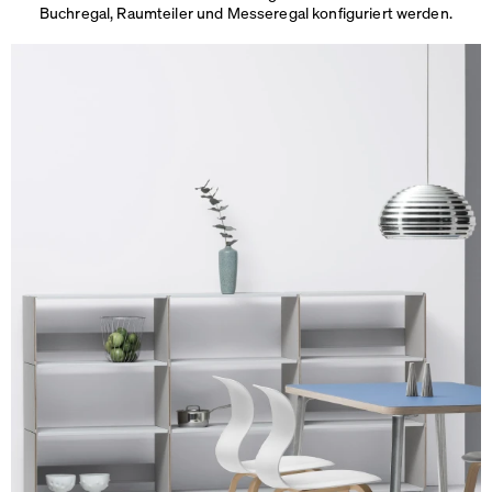
Buchregal, Raumteiler und Messeregal konfiguriert werden.
Maße
Jedes Modul: L 70 × B 34 × H 37,5 cm (Höhe verstellbar um
5 cm)
Gewicht
Gewicht abhängig von der Konfiguration. Anzeige beim
Checkout.
Details
Der Aufbau gelingt im Handumdrehen ohne Werkzeuge oder
Schrauben.
Sicherung
Bei höheren Konfigurationen empfehlen wir, das Regal zur
Erhöhung der Stabilität an der Wand zu befestigen.
Wandanker und Dübel sind im Montageset enthalten.