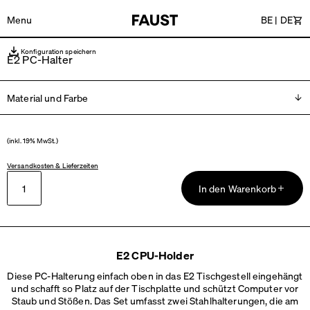
Menu
BE
|
DE
Wa
Konfiguration speichern
E2 PC-Halter
Material und Farbe
Bitte wählen
(inkl. 19% MwSt.)
Versandkosten & Lieferzeiten
In den Warenkorb
E2 CPU-Holder
Diese PC-Halterung einfach oben in das E2 Tischgestell eingehängt
und schafft so Platz auf der Tischplatte und schützt Computer vor
Staub und Stößen. Das Set umfasst zwei Stahlhalterungen, die am