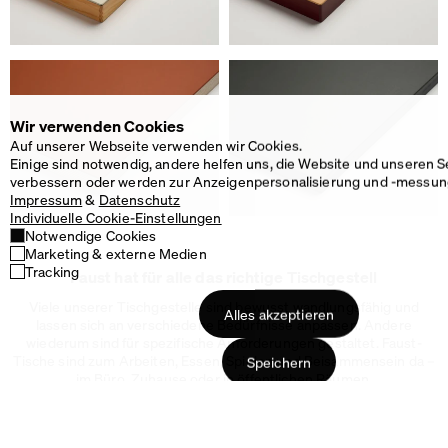
Wir verwenden Cookies
Auf unserer Webseite verwenden wir Cookies.
Einige sind notwendig, andere helfen uns, die Website und unseren S
verbessern oder werden zur Anzeigenpersonalisierung und -messun
Impressum
&
Datenschutz
Individuelle Cookie-Einstellungen
Notwendige Cookies
Marketing & externe Medien
Tracking
Faust hat für alle das richtige Tischgestell
Alles akzeptieren
Viele unserer Tischgestelle sind bewusst wandlungsfähig und
lassen sich an verschiedene Bedürfnisse anpassen. Andere
Speichern
wiederum sind für spezifische Anforderungen gestaltet. Faust-
Tische sind zum Arbeiten, Essen, Spielen und Beisammensein da –
im Büro, Zuhause oder in
öffentlichen Räumen.