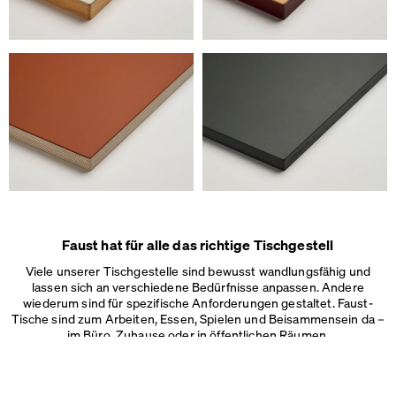
Faust hat für alle das richtige Tischgestell
Viele unserer Tischgestelle sind bewusst wandlungsfähig und
lassen sich an verschiedene Bedürfnisse anpassen. Andere
wiederum sind für spezifische Anforderungen gestaltet. Faust-
Wir verwenden Cookies
Tische sind zum Arbeiten, Essen, Spielen und Beisammensein da –
Auf unserer Webseite verwenden wir Cookies.
im Büro, Zuhause oder in
öffentlichen Räumen.
Einige sind notwendig, andere helfen uns, die Website und unseren S
verbessern oder werden zur Anzeigenpersonalisierung und -messun
Impressum
&
Datenschutz