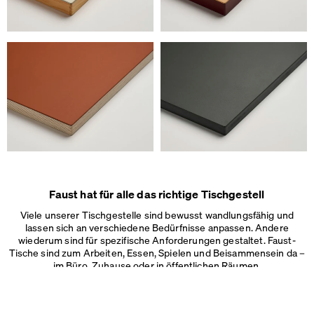
Wir verwenden Cookies
Auf unserer Webseite verwenden wir Cookies.
Einige sind notwendig, andere helfen uns, die Website und unseren S
verbessern oder werden zur Anzeigenpersonalisierung und -messun
Impressum
&
Datenschutz
Individuelle Cookie-Einstellungen
Notwendige Cookies
Marketing & externe Medien
Tracking
Faust hat für alle das richtige Tischgestell
Alles akzeptieren
Viele unserer Tischgestelle sind bewusst wandlungsfähig und
lassen sich an verschiedene Bedürfnisse anpassen. Andere
Speichern
wiederum sind für spezifische Anforderungen gestaltet. Faust-
Tische sind zum Arbeiten, Essen, Spielen und Beisammensein da –
im Büro, Zuhause oder in
öffentlichen Räumen.