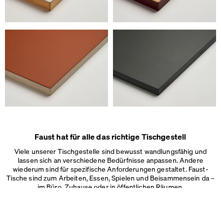
Wir verwenden Cookies
Auf unserer Webseite verwenden wir Cookies.
Einige sind notwendig, andere helfen uns, die Website und unseren S
verbessern oder werden zur Anzeigenpersonalisierung und -messun
Impressum
&
Datenschutz
Individuelle Cookie-Einstellungen
Notwendige Cookies
Marketing & externe Medien
Tracking
Faust hat für alle das richtige Tischgestell
Alles akzeptieren
Viele unserer Tischgestelle sind bewusst wandlungsfähig und
lassen sich an verschiedene Bedürfnisse anpassen. Andere
Speichern
wiederum sind für spezifische Anforderungen gestaltet. Faust-
Tische sind zum Arbeiten, Essen, Spielen und Beisammensein da –
im Büro, Zuhause oder in
öffentlichen Räumen.