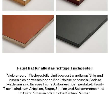
Wir verwenden Cookies
Auf unserer Webseite verwenden wir Cookies.
Einige sind notwendig, andere helfen uns, die Website und unseren S
verbessern oder werden zur Anzeigenpersonalisierung und -messun
Impressum
&
Datenschutz
Individuelle Cookie-Einstellungen
Notwendige Cookies
Marketing & externe Medien
Tracking
Faust hat für alle das richtige Tischgestell
Alles akzeptieren
Viele unserer Tischgestelle sind bewusst wandlungsfähig und
lassen sich an verschiedene Bedürfnisse anpassen. Andere
Speichern
wiederum sind für spezifische Anforderungen gestaltet. Faust-
Tische sind zum Arbeiten, Essen, Spielen und Beisammensein da –
im Büro, Zuhause oder in
öffentlichen Räumen.