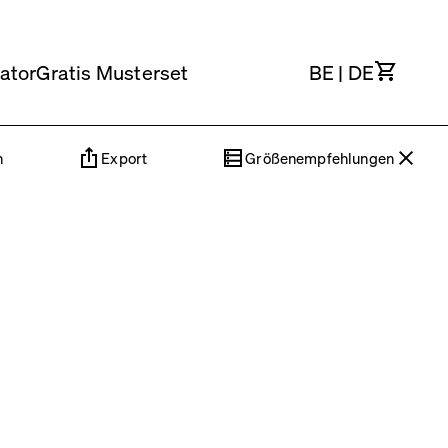
Waren
ator
Gratis Musterset
BE
|
DE
n
Export
Größenempfehlungen