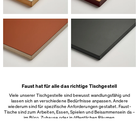
Wir verwenden Cookies
Auf unserer Webseite verwenden wir Cookies.
Einige sind notwendig, andere helfen uns, die Website und unseren S
verbessern oder werden zur Anzeigenpersonalisierung und -messun
Impressum
&
Datenschutz
Individuelle Cookie-Einstellungen
Notwendige Cookies
Marketing & externe Medien
Tracking
Faust hat für alle das richtige Tischgestell
Viele unserer Tischgestelle sind bewusst wandlungsfähig und
Alles akzeptieren
lassen sich an verschiedene Bedürfnisse anpassen. Andere
wiederum sind für spezifische Anforderungen gestaltet. Faust-
Tische sind zum Arbeiten, Essen, Spielen und Beisammensein da –
Speichern
im Büro, Zuhause oder in
öffentlichen Räumen.