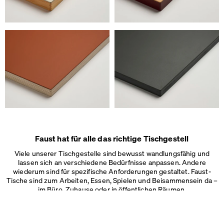
Wir verwenden Cookies
Auf unserer Webseite verwenden wir Cookies.
Einige sind notwendig, andere helfen uns, die Website und unseren S
verbessern oder werden zur Anzeigenpersonalisierung und -messun
Impressum
&
Datenschutz
Individuelle Cookie-Einstellungen
Notwendige Cookies
Marketing & externe Medien
Tracking
Faust hat für alle das richtige Tischgestell
Alles akzeptieren
Viele unserer Tischgestelle sind bewusst wandlungsfähig und
lassen sich an verschiedene Bedürfnisse anpassen. Andere
Speichern
wiederum sind für spezifische Anforderungen gestaltet. Faust-
Tische sind zum Arbeiten, Essen, Spielen und Beisammensein da –
im Büro, Zuhause oder in
öffentlichen Räumen.