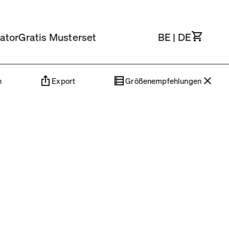
Waren
ator
Gratis Musterset
BE
|
DE
n
Export
Größenempfehlungen