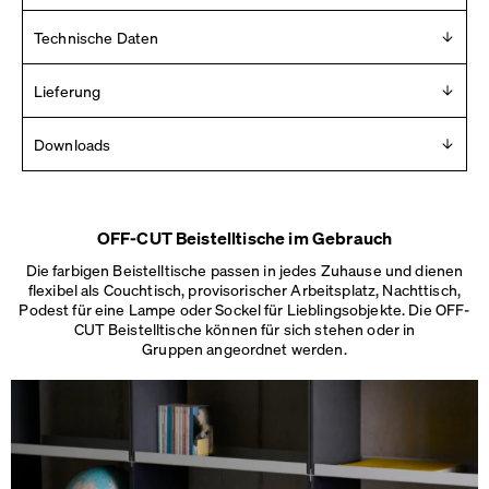
Tischplatte und Fußplatte aus Multiplex mit
Technische Daten
Linoleumoberfläche und -kante. Tischbein aus Kartonspule,
mit Linoleum ummantelt. Korkunterlage zum Schutz des
Design
Lieferung
Fußbodens.
BIG-GAME
Lieferung innerhalb von 2 – 10 Tagen (Mo.-Fr.).
Downloads
Mehr Details
.
Jahr
2023
Für Pressematerial wenden Sie sich bitte an
info [ at ]
Hersteller
faustlinoleum [ dot ] de
Faust
OFF-CUT Beistelltische im Gebrauch
2D
Hergestellt in
Die farbigen Beistelltische passen in jedes Zuhause und dienen
3D
Deutschland
flexibel als Couchtisch, provisorischer Arbeitsplatz, Nachttisch,
Maße
Podest für eine Lampe oder Sockel für Lieblingsobjekte. Die OFF-
Maße
Rechteckig: L 56 × B 34 × H 60 cm
CUT Beistelltische können für sich stehen oder in
Halbrund: L 56 × B 34 × H 60 cm
Gruppen angeordnet werden.
Rund: Ø 45 × H 40 / 48 cm
Quadratisch: L 45 × B 45 × H 40 / 48 cm
Gewicht
6,5 – 9 kg
Details