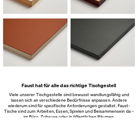
Wir verwenden Cookies
Faust hat für alle das richtige Tischgestell
Auf unserer Webseite verwenden wir Cookies.
Viele unserer Tischgestelle sind bewusst wandlungsfähig und
Einige sind notwendig, andere helfen uns, die Website und unseren S
lassen sich an verschiedene Bedürfnisse anpassen. Andere
verbessern oder werden zur Anzeigenpersonalisierung und -messun
wiederum sind für spezifische Anforderungen gestaltet. Faust-
Impressum
&
Datenschutz
Tische sind zum Arbeiten, Essen, Spielen und Beisammensein da –
Individuelle Cookie-Einstellungen
im Büro, Zuhause oder in
öffentlichen Räumen.
Notwendige Cookies
Marketing & externe Medien
Tracking