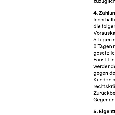
zuzüglich
4. Zahlu
Innerhal
die folge
Vorauska
5 Tagen 
8 Tagen n
gesetzli
Faust Lin
werdende
gegen de
Kunden n
rechtskrä
Zurückbeh
Gegenans
5. Eigen