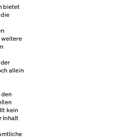
m bietet
 die
en
 weitere
in
 der
och allein
n den
ellen
lt kein
 Inhalt
ämtliche