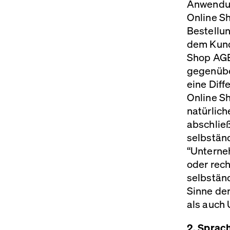
Anwendun
Online S
Bestellun
dem Kund
Shop
AG
gegenüber
eine Dif
Online S
natürlic
abschlie
selbstän
“Unterne
oder rech
selbständ
Sinne de
als auch
2. Sprac