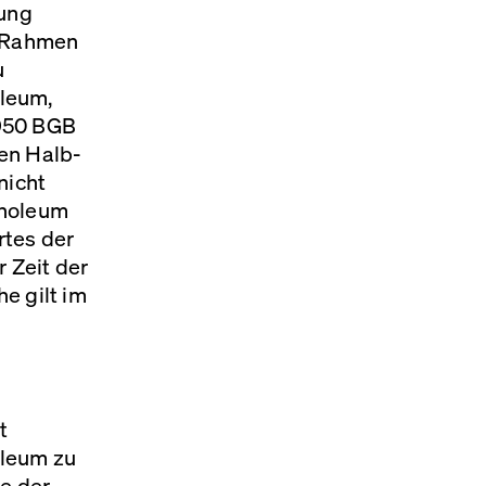
lung
m Rahmen
u
oleum,
 950
BGB
en Halb-
nicht
inoleum
rtes der
 Zeit der
e gilt im
t
oleum zu
ge der