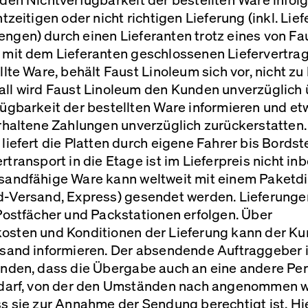
htzeitigen oder nicht richtigen Lieferung (inkl. Lie
ngen) durch einen Lieferanten trotz eines von Fa
 mit dem Lieferanten geschlossenen Liefervertra
llte Ware, behält Faust Linoleum sich vor, nicht zu l
all wird Faust Linoleum den Kunden unverzüglich 
ügbarkeit der bestellten Ware informieren und et
rhaltene Zahlungen unverzüglich zurückerstatten.
liefert die Platten durch eigene Fahrer bis Bordst
rtransport in die Etage ist im Lieferpreis nicht inb
sandfähige Ware kann weltweit mit einem Paketd
d-Versand, Express) gesendet werden. Lieferung
Postfächer und Packstationen erfolgen. Über
osten und Konditionen der Lieferung kann der Ku
rsand informieren. Der absendende Auftraggeber i
anden, dass die Übergabe auch an eine andere Pe
 darf, von der den Umständen nach angenommen 
s sie zur Annahme der Sendung berechtigt ist. Hi