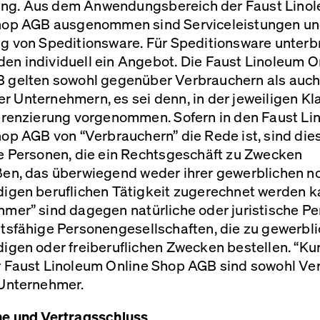
g. Aus dem Anwendungsbereich der Faust Lino
hop
AGB
ausgenommen sind Serviceleistungen un
g von Speditionsware. Für Speditionsware unterbr
en individuell ein Angebot. Die Faust Linoleum O
B
gelten sowohl gegenüber Verbrauchern als auc
 Unternehmern, es sei denn, in der jeweiligen Kl
ferenzierung vorgenommen. Sofern in den Faust Li
hop
AGB
von “Verbrauchern” die Rede ist, sind die
he Personen, die ein Rechtsgeschäft zu Zwecken
ßen, das überwiegend weder ihrer gewerblichen no
digen beruflichen Tätigkeit zugerechnet werden k
hmer” sind dagegen natürliche oder juristische P
tsfähige Personengesellschaften, die zu gewerbli
igen oder freiberuflichen Zwecken bestellen. “Ku
r Faust Linoleum Online Shop
AGB
sind sowohl Ve
 Unternehmer.
he und Vertragsschluss