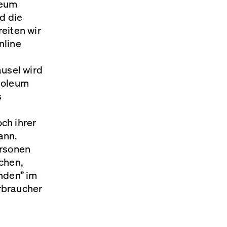
leum
d die
eiten wir
nline
h
ausel wird
noleum
s
ch ihrer
ann.
ersonen
chen,
nden” im
rbraucher