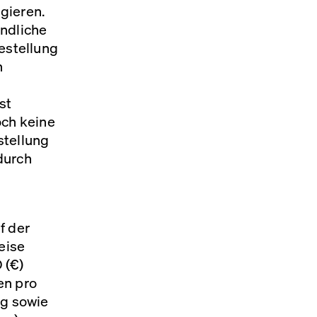
gieren.
indliche
estellung
n
st
och keine
stellung
durch
f der
eise
O
(€)
en pro
ng sowie