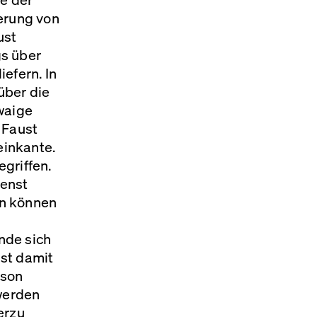
ferung von
ust
gs über
iefern. In
über die
waige
 Faust
einkante.
egriffen.
ienst
en können
nde sich
st damit
rson
werden
erzu