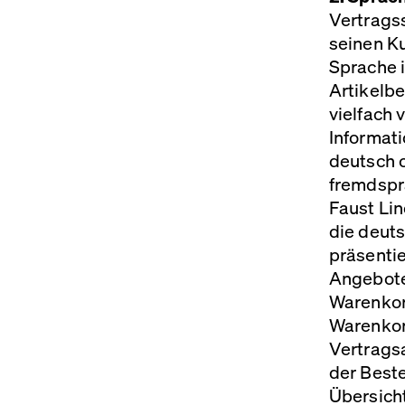
Vertragss
seinen Ku
Sprache 
Artikelb
vielfach 
Informati
deutsch o
fremdspr
Faust Li
die deut
präsenti
Angebote
Warenkorb
Warenkorb
Vertragsa
der Beste
Übersich