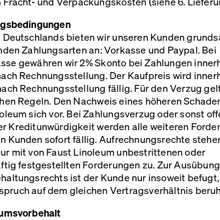
 Fracht- und Verpackungskosten (siehe 6. Lieferu
ngsbedingungen
b Deutschlands bieten wir unseren Kunden grundsä
nden Zahlungsarten an: Vorkasse und Paypal. Bei
sse gewähren wir 2% Skonto bei Zahlungen inner
nach Rechnungsstellung. Der Kaufpreis wird inner
ach Rechnungsstellung fällig. Für den Verzug gel
chen Regeln. Den Nachweis eines höheren Schade
oleum sich vor. Bei Zahlungsverzug oder sonst of
r Kreditunwürdigkeit werden alle weiteren Forde
n Kunden sofort fällig. Aufrechnungsrechte steh
ur mit von Faust Linoleum unbestrittenen oder
ftig festgestellten Forderungen zu. Zur Ausübung
altungsrechts ist der Kunde nur insoweit befugt, 
pruch auf dem gleichen Vertragsverhältnis beruh
tumsvorbehalt