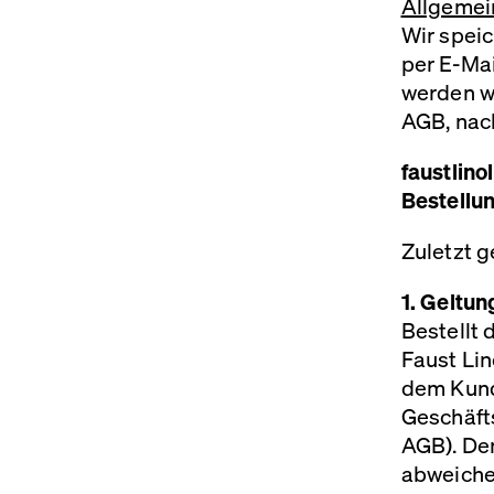
Allgemei
Wir speic
per E-Mai
werden wi
AGB
, na
faustlin
Bestellu
Zuletzt g
1. Geltu
Bestellt
Faust Li
dem Kund
Geschäft
AGB
). D
abweiche