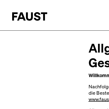
All
Ges
Willkomm
Nachfolg
die Best
www.faus