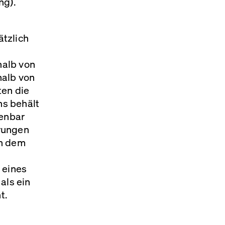
ng).
tzlich
halb von
halb von
ten die
ns behält
fenbar
rungen
en dem
 eines
als ein
t.