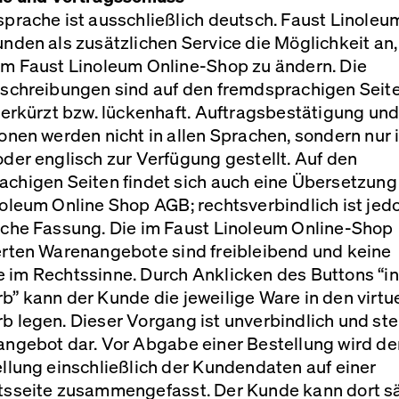
prache ist ausschließlich deutsch. Faust Linoleu
nden als zusätzlichen Service die Möglichkeit an,
im Faust Linoleum Online-Shop zu ändern. Die
eschreibungen sind auf den fremdsprachigen Seit
verkürzt bzw. lückenhaft. Auftragsbestätigung und
onen werden nicht in allen Sprachen, sondern nur 
der englisch zur Verfügung gestellt. Auf den
achigen Seiten findet sich auch eine Übersetzung
noleum Online Shop
AGB
; rechtsverbindlich ist jed
sche Fassung. Die im Faust Linoleum Online-Shop
erten Warenangebote sind freibleibend und keine
 im Rechtssinne. Durch Anklicken des Buttons “i
” kann der Kunde die jeweilige Ware in den virtu
 legen. Dieser Vorgang ist unverbindlich und stel
ngebot dar. Vor Abgabe einer Bestellung wird der
llung einschließlich der Kundendaten auf einer
tsseite zusammengefasst. Der Kunde kann dort s