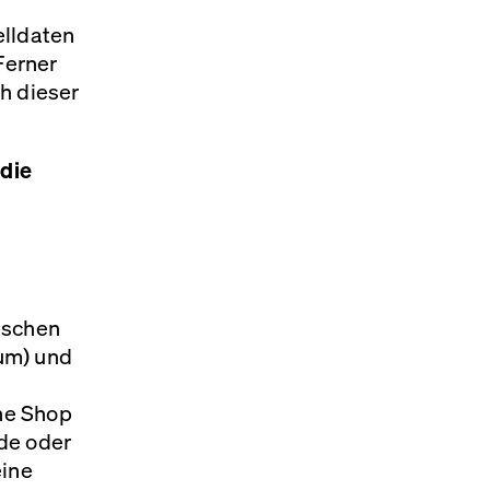
elldaten
Ferner
h dieser
die
ischen
um) und
ne Shop
de oder
ine