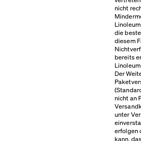
nicht rec
Minderme
Linoleum
die beste
diesem F
Nichtverf
bereits e
Linoleum 
Der Weite
Paketver
(Standar
nicht an 
Versandk
unter Ve
einverst
erfolgen
kann, das