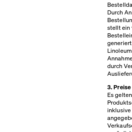
Bestelld
Durch Ank
Bestellun
stellt ei
Bestellei
generiert
Linoleum 
Annahme 
durch Ve
Ausliefe
3. Preise
Es gelten
Produktse
inklusiv
angegebe
Verkaufse