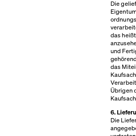
Die gelie
Eigentum
ordnungs
verarbeit
das heißt
anzusehe
und Ferti
gehörend
das Mite
Kaufsach
Verarbeit
Übrigen d
Kaufsach
6. Liefer
Die Liefe
angegeben
vertreten